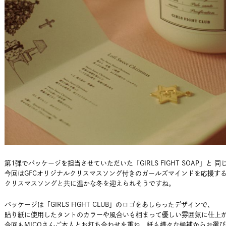
第1弾でパッケージを担当させていただいた「GIRLS FIGHT SOAP」と
今回はGFCオリジナルクリスマスソング付きのガールズマインドを応援す
クリスマスソングと共に温かな冬を迎えられそうですね。
パッケージは「GIRLS FIGHT CLUB」のロゴをあしらったデザインで、
貼り紙に使用したタントのカラーや風合いも相まって優しい雰囲気に仕上
今回もMICOさんご本人とお打ち合わせを重ね、紙も様々な候補からお選