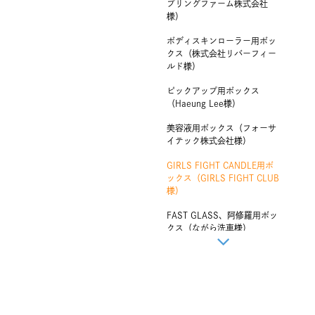
プリングファーム株式会社
様）
ボディスキンローラー用ボッ
クス（株式会社リバーフィー
ルド様）
ピックアップ用ボックス
（Haeung Lee様）
美容液用ボックス（フォーサ
イテック株式会社様）
GIRLS FIGHT CANDLE用ボ
ックス（GIRLS FIGHT CLUB
様）
FAST GLASS、阿修羅用ボッ
クス（ながら洗車様）
GIRLS FIGHT SOAP用ボック
ス（GIRLS FIGHT CLUB様）
焼き菓子ギフトボックス（お
菓子とお茶 結愉Salon様）