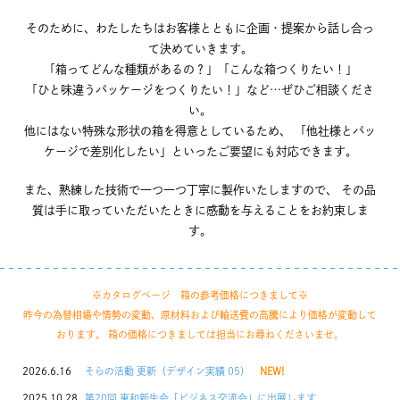
そのために、わたしたちはお客様とともに企画・提案から話し合っ
て決めていきます。
「箱ってどんな種類があるの？」「こんな箱つくりたい！」
「ひと味違うパッケージをつくりたい！」など…ぜひご相談くださ
い。
他にはない特殊な形状の箱を得意としているため、
「他社様とパッ
ケージで差別化したい」といったご要望にも対応できます。
また、熟練した技術で一つ一つ丁寧に製作いたしますので、
その品
質は手に取っていただいたときに感動を与えることをお約束しま
す。
※カタログページ 箱の参考価格につきまして※
昨今の為替相場や情勢の変動、原材料および輸送費の高騰により価格が変動して
おります。 箱の価格につきましては担当にお尋ねくださいませ。
2026.6.16
そらの活動 更新（デザイン実績 05）
NEW!
2025.10.28
第20回 東和新生会「ビジネス交流会」に出展します