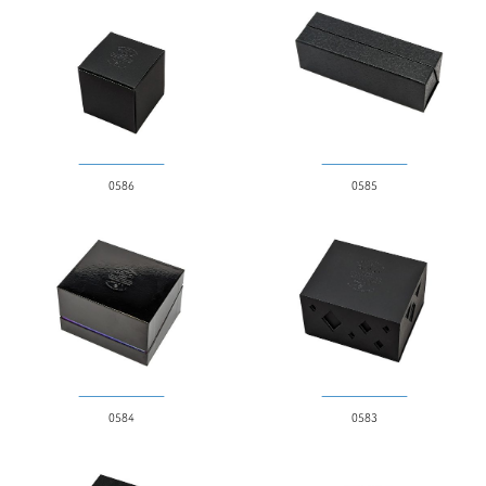
ディスプレイ
形状
四角
多角形
0586
0585
丸
その他
特殊なカット方法
デザインカット
Vカット
シェイプカット
ハーフカット
0584
0583
価格帯（円）