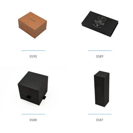
紙
MDF
アクリル
木
陶器
身と蓋の関係
0590
0589
かぶせ
ワンピース
引き出し
その他
ギミック
無し
折りたたみ
0588
0587
ボタン
窓