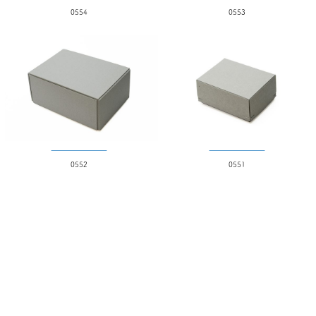
0554
0553
0552
0551
0550
0549