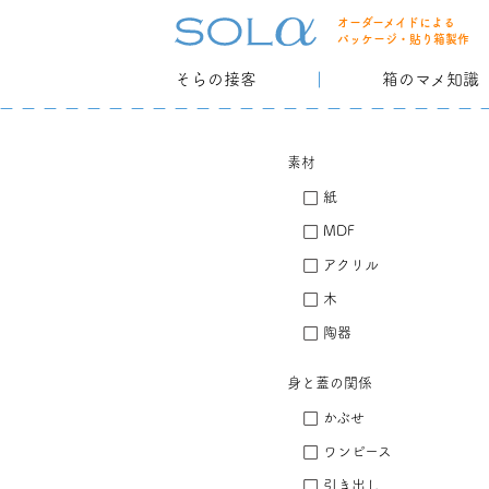
オーダーメイドによる
パッケージ・貼り箱製作
そらの接客
箱のマメ知識
素材
紙
MDF
アクリル
木
陶器
身と蓋の関係
かぶせ
ワンピース
引き出し