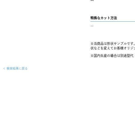
特殊なカット方法
--
※当商品は形状サンプルです
状などを変えてお客様オリジ
※国内生産の場合は別途型代
＜
検索結果に戻る