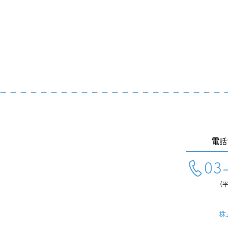
電話
03
（平
株