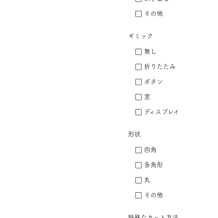
その他
ギミック
無し
折りたたみ
ボタン
窓
ディスプレイ
形状
四角
多角形
丸
その他
特殊なカット方法