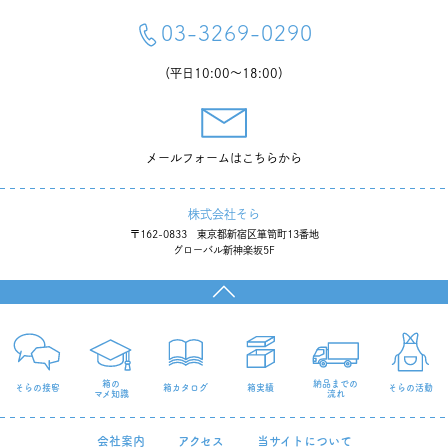
03-3269-0290
贈答用ラー油箱（株式会社飄香）
（平日10:00〜18:00）
イータック®消臭・除菌マスク（株式会社センチュリーアークス様）
KOLME TOKYOギフトボックス（KOLME TOKYO様）
「chuchu doll HINA」用BOX（株式会社ホビージャパン様）
メールフォームはこちらから
ブロックメモボックス（太陽工業株式会社様）
株式会社そら
タルト用ボックス（THE CIRCUS様）
〒162-0833 東京都新宿区箪笥町13番地
グローバル新神楽坂5F
試着用サンプルリングボックス（株式会社ミスプラチナ様）
甚平用ギフトBOX（株式会社BISOU様）
創業30年記念 木製置き時計用ボックス（有限会社白石木工様）
箱の
納品までの
そらの接客
箱カタログ
箱実績
そらの活動
マメ知識
流れ
会社案内
アクセス
当サイトについて