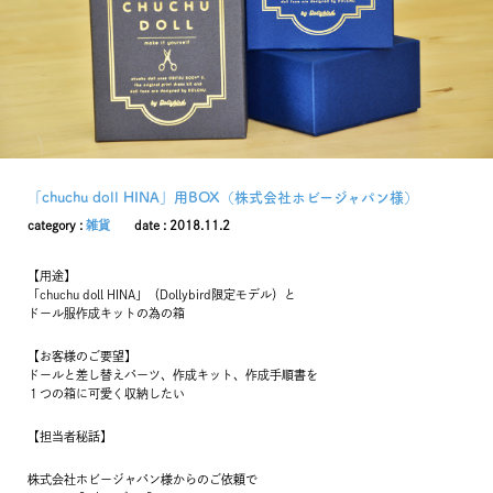
「chuchu doll HINA」用BOX（株式会社ホビージャパン様）
category :
雑貨
date : 2018.11.2
【用途】
「chuchu doll HINA」（Dollybird限定モデル）と
ドール服作成キットの為の箱
【お客様のご要望】
ドールと差し替えパーツ、作成キット、作成手順書を
１つの箱に可愛く収納したい
【担当者秘話】
株式会社ホビージャパン様からのご依頼で