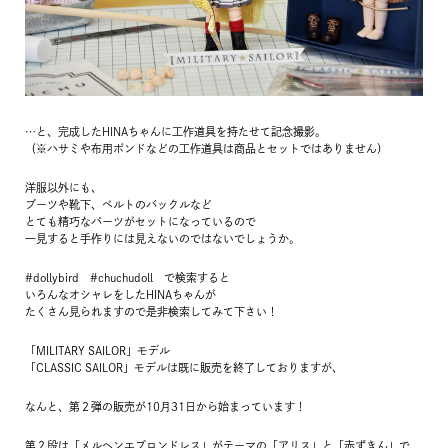
…と、完成したHINAちゃんに工作道具を持たせて記念撮影。
（※ハサミや布用ボンドなどの工作道具は商品とセットではありません）
洋服以外にも、
ブーツや靴下、ベルトのバックルなど
とても精巧なパーツがセットになっているので
一見すると手作りには見えないのではないでしょうか。
#dollybird #chuchudoll で検索すると
いろんなオシャレをしたHINAちゃんが
たくさん見られますので是非検索してみて下さい！
「MILITARY SAILOR」モデル
「CLASSIC SAILOR」モデルは既に販売を終了しておりますが、
なんと、第２弾の販売が10月31日から始まっています！
第２段は「メルヘンエプロンドレス」がテーマの「アリス」と「赤ずきん」で