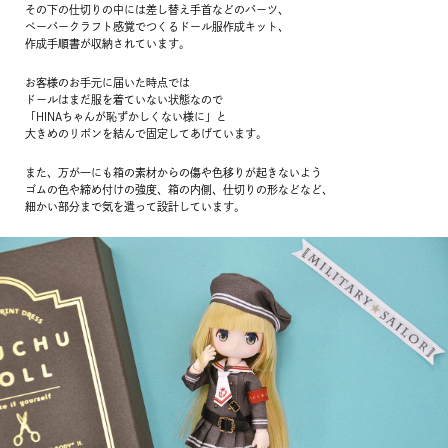
その下の仕切りの中には差し替え手首などのパーツ、
ペーパークラフト感覚でつくるドール服作成キット、
作成手順書が収納されています。
お客様のお手元に届いた時点では
ドールはまだ服を着ていない状態なので
「HINAちゃんが恥ずかしくない様に」と
大きめのリボンを結んで固定してあげています。
また、万が一にも箱の素材からの傷や色移りが起きないよう
ゴムの色や締め付けの強度、箱の内側、仕切りの形などなど、
細かい部分まで気を遣って設計しています。