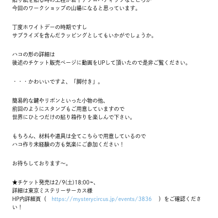
今回のワークショップの山場になると思っています。
丁度ホワイトデーの時期ですし
サプライズを含んだラッピングとしてもいかがでしょうか。
ハコの形の詳細は
後述のチケット販売ページに動画をUPして頂いたので是非ご覧ください。
・・・かわいいですよ、「脚付き」。
簡易的な鍵やリボンといった小物の他、
前回のようにスタンプもご用意していますので
世界にひとつだけの貼り箱作りを楽しんで下さい。
もちろん、材料や道具は全てこちらで用意しているので
ハコ作り未経験の方も気楽にご参加ください！
お待ちしております〜。
★チケット発売は2/9(土)18:00~、
詳細は東京ミステリーサーカス様
HP内詳細頁（
https://mysterycircus.jp/events/3836
）をご確認くださ
い！