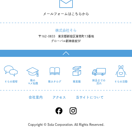
「第11回化粧品開発展」に出展します（終了）
メールフォームはこちらから
「第10回化粧品開発展」
株式会社そら
「第10回化粧品開発展」に出展します（終了）
〒162-0833 東京都新宿区箪笥町13番地
グローバル新神楽坂5F
ワークショップレポート「ハコ作りナイト４」
ワークショップ「ハコ作りナイト」開催のお知らせ（終了）
「第9回化粧品開発展」
箱の
納品までの
そらの接客
箱カタログ
箱実績
そらの活動
マメ知識
流れ
会社案内
アクセス
当サイトについて
Copyright © Sola Corporation. All Rights Reserved.