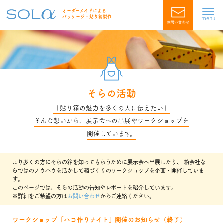
オーダーメイドによる
パッケージ・貼り箱製作
menu
そらの活動
「貼り箱の魅力を多くの人に伝えたい」
そんな想いから、展示会への出展やワークショップを
開催しています。
より多くの方にそらの箱を知ってもらうために展示会へ出展したり、
箱会社な
らではのノウハウを活かして箱づくりのワークショップを企画・開催していま
す。
このページでは、そらの活動の告知やレポートを紹介しています。
※詳細をご希望の方は
お問い合わせ
からご連絡ください。
ワークショップ「ハコ作りナイト」開催のお知らせ（終了）