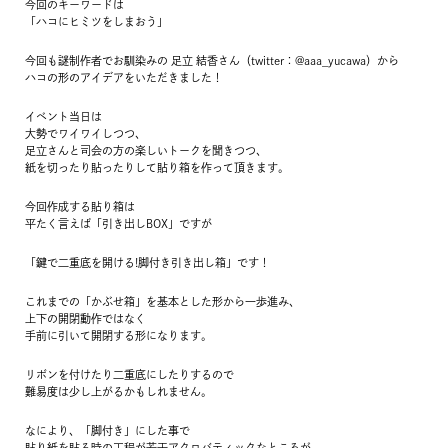
今回のキーワードは
「ハコにヒミツをしまおう」
今回も謎制作者でお馴染みの 足立 結香さん（twitter：@aaa_yucawa）から
ハコの形のアイデアをいただきました！
イベント当日は
大勢でワイワイしつつ、
足立さんと司会の方の楽しいトークを聞きつつ、
紙を切ったり貼ったりして貼り箱を作って頂きます。
今回作成する貼り箱は
平たく言えば「引き出しBOX」ですが
「鍵で二重底を開ける!脚付き引き出し箱」です！
これまでの「かぶせ箱」を基本とした形から一歩進み、
上下の開閉動作ではなく
手前に引いて開閉する形になります。
リボンを付けたり二重底にしたりするので
難易度は少し上がるかもしれません。
なにより、「脚付き」にした事で
貼り紙を貼る時の工程が若干アクロバティックなところが