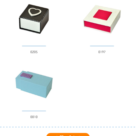
ディスプレイ
形状
四角
多角形
0205
0197
丸
その他
特殊なカット方法
デザインカット
Vカット
シェイプカット
ハーフカット
0010
価格帯（円）