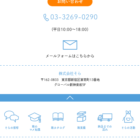
お問い合わせ
～200円
201～300円
03-3269-0290
301～400円
401～500円
（平日10:00〜18:00）
501円～
メールフォームはこちらから
株式会社そら
全てを表示する
〒162-0833 東京都新宿区箪笥町13番地
グローバル新神楽坂5F
箱の
納品までの
そらの接客
箱カタログ
箱実績
そらの活動
マメ知識
流れ