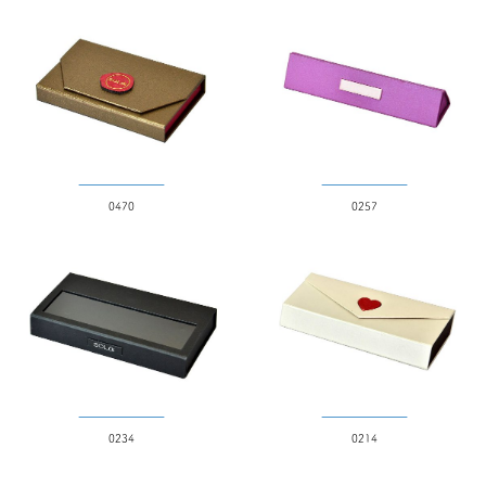
紙
MDF
アクリル
木
陶器
身と蓋の関係
0470
0257
かぶせ
ワンピース
引き出し
その他
ギミック
無し
折りたたみ
0234
0214
ボタン
窓